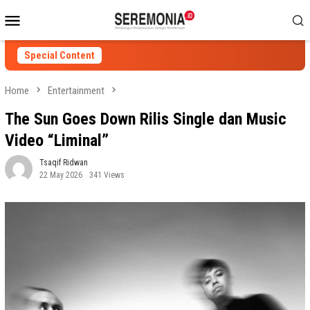
Skip
Mobile
to
Menu
content
Special Content
Home
Entertainment
The Sun Goes Down Rilis Single dan Music
Video “Liminal”
Tsaqif Ridwan
22 May 2026
341 Views