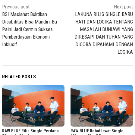
Post
Previous post
Next post
navigation
BSI Maslahat Buktikan
LAKUNA RILIS SINGLE BARU
Disabilitas Bisa Mandiri, Bu
HATI DAN LOGIKA TENTANG
Paini Jadi Cermin Sukses
MASALAH DUNIAWI YANG
Pemberdayaan Ekonomi
DIRESAPI DAN TUHAN YANG
Inklusif
DICOBA DIPAHAMI DENGAN
LOGIKA
RELATED POSTS
RAW BLUE Rilis Single Perdana
RAW BLUE Debut lewat Single