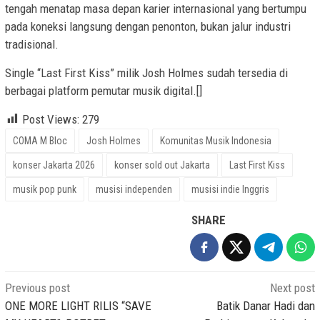
tengah menatap masa depan karier internasional yang bertumpu
pada koneksi langsung dengan penonton, bukan jalur industri
tradisional.
Single “Last First Kiss” milik Josh Holmes sudah tersedia di
berbagai platform pemutar musik digital.[]
Post Views:
279
COMA M Bloc
Josh Holmes
Komunitas Musik Indonesia
konser Jakarta 2026
konser sold out Jakarta
Last First Kiss
musik pop punk
musisi independen
musisi indie Inggris
SHARE
Post
Previous post
Next post
navigation
ONE MORE LIGHT RILIS “SAVE
Batik Danar Hadi dan