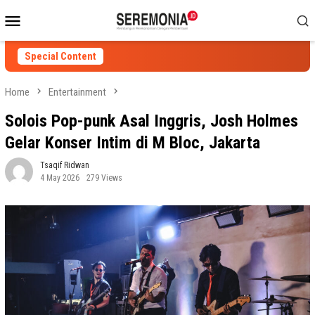
Skip
Mobile
to
Menu
content
Special Content
Home
Entertainment
Solois Pop-punk Asal Inggris, Josh Holmes
Gelar Konser Intim di M Bloc, Jakarta
Tsaqif Ridwan
4 May 2026
279 Views