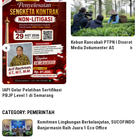
Bintang Laut PIK Gabungka
Kuliner, Mancing, dan Rua
Komunitas
Kebun Rancabali PTPN I Disorot
«
»
Media Dokumenter AS
kasi
CATEGORY:
PEMERINTAH
Komitmen Lingkungan Berkelanjutan, SUCOFINDO
Banjarmasin Raih Juara 1 Eco Office