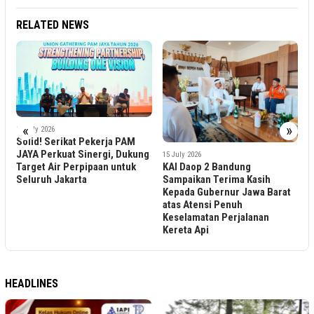
RELATED NEWS
«
»
ja PAM
29 June 2026
i, Dukung
HUT Jakarta ke-499, PAM
15 July 2026
n untuk
KAI Daop 2 Bandung
JAYA Anugerahkan Jakart
Sampaikan Terima Kasih
Water Hero 2026 dan Rek
Kepada Gubernur Jawa Barat
MURI Sambungan Rumah
atas Atensi Penuh
Keselamatan Perjalanan
Kereta Api
HEADLINES