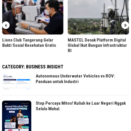
«
»
Jasa Marga Raih Dua
lar
MASTEL Desak Platform Digital
Penghargaan di Indonesi
atis
Global Ikut Bangun Infrastruktur
Summit 2026
RI
CATEGORY:
BUSINESS INSIGHT
Autonomous Underwater Vehicles vs ROV:
Panduan untuk Industri
Stop Percaya Mitos! Kuliah ke Luar Negeri Nggak
Selalu Mahal.