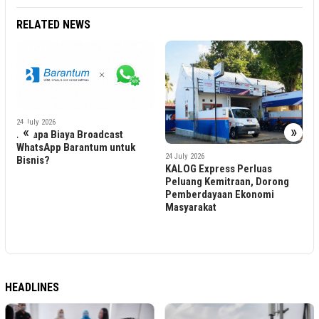
RELATED NEWS
dcast
«
»
um untuk
24 July 2026
KALOG Express Perluas
Peluang Kemitraan, Dorong
Pemberdayaan Ekonomi
24 July 2026
Masyarakat
transcosmos Indonesi
Luncurkan Generative 
Chatbot, Terapkan Sta
Baru Customer Experi
Berbasis AI
HEADLINES