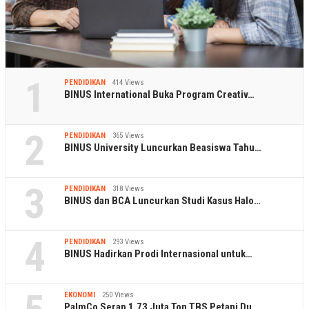
1
PENDIDIKAN
414 Views
BINUS International Buka Program Creativ…
2
PENDIDIKAN
365 Views
BINUS University Luncurkan Beasiswa Tahu…
3
PENDIDIKAN
318 Views
BINUS dan BCA Luncurkan Studi Kasus Halo…
4
PENDIDIKAN
293 Views
BINUS Hadirkan Prodi Internasional untuk…
EKONOMI
250 Views
PalmCo Serap 1,73 Juta Ton TBS Petani Du…