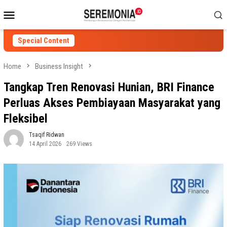
Skip
Mobile
to
Menu
content
Special Content
Home
Business Insight
Tangkap Tren Renovasi Hunian, BRI Finance
Perluas Akses Pembiayaan Masyarakat yang
Fleksibel
Tsaqif Ridwan
14 April 2026
269 Views