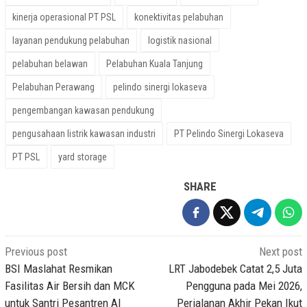
kinerja operasional PT PSL
konektivitas pelabuhan
layanan pendukung pelabuhan
logistik nasional
pelabuhan belawan
Pelabuhan Kuala Tanjung
Pelabuhan Perawang
pelindo sinergi lokaseva
pengembangan kawasan pendukung
pengusahaan listrik kawasan industri
PT Pelindo Sinergi Lokaseva
PT PSL
yard storage
SHARE
Post
Previous post
Next post
navigation
BSI Maslahat Resmikan
LRT Jabodebek Catat 2,5 Juta
Fasilitas Air Bersih dan MCK
Pengguna pada Mei 2026,
untuk Santri Pesantren Al
Perjalanan Akhir Pekan Ikut