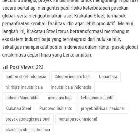
Secara strategis, proyek ini diarahkan untuk mengurangi importasi
secara bertahap, mengantisipasi risiko keterbatasan pasokan
global, serta mengoptimalkan aset Krakatau Steel, termasuk
pemanfaatan kembali fasilitas idle agar lebih produktif. Melalui
langkah ini, Krakatau Steel terus bertransformasi membangun
ekosistem industri baja yang terintegrasi dari hulu ke hilir,
sekaligus memperkuat posisi Indonesia dalam rantai pasok global
untuk masa depan hijau yang berkelanjutan.
Post Views:
323
carbon steel Indonesia
Cilegon industri baja
Danantara
hilirisasi industri baja
industri baja indonesia
Industri Manufaktur
investasi baja
ketahanan industri
Krakatau Steel
Prabowo Subianto
proyek hilirisasi nasional
proyek strategis nasional
rantai pasok nasional
stainless steel Indonesia