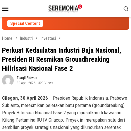
Skip
Mobile
to
Menu
content
Special Content
Home
Industri
Investasi
Perkuat Kedaulatan Industri Baja Nasional,
Presiden RI Resmikan Groundbreaking
Hilirisasi Nasional Fase 2
Tsaqif Ridwan
30 April 2026
323 Views
Cilegon, 30 April 2026
– Presiden Republik Indonesia, Prabowo
Subianto, meresmikan peletakan batu pertama (groundbreaking)
Proyek Hilirisasi Nasional Fase 2 yang dipusatkan di kawasan
Kilang Pertamina RU IV Cilacap. Proyek ini merupakan satu dari
sembilan proyek strategis nasional yang diluncurkan serentak