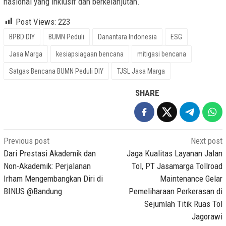
nasional yang inklusif dan berkelanjutan.
Post Views:
223
BPBD DIY
BUMN Peduli
Danantara Indonesia
ESG
Jasa Marga
kesiapsiagaan bencana
mitigasi bencana
Satgas Bencana BUMN Peduli DIY
TJSL Jasa Marga
SHARE
Post
Previous post
Next post
navigation
Dari Prestasi Akademik dan
Jaga Kualitas Layanan Jalan
Non-Akademik: Perjalanan
Tol, PT Jasamarga Tollroad
Irham Mengembangkan Diri di
Maintenance Gelar
BINUS @Bandung
Pemeliharaan Perkerasan di
Sejumlah Titik Ruas Tol
Jagorawi