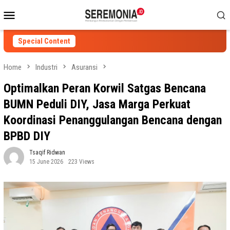
Skip
Mobile
to
Menu
content
Special Content
Home
Industri
Asuransi
Optimalkan Peran Korwil Satgas Bencana
BUMN Peduli DIY, Jasa Marga Perkuat
Koordinasi Penanggulangan Bencana dengan
BPBD DIY
Tsaqif Ridwan
15 June 2026
223 Views