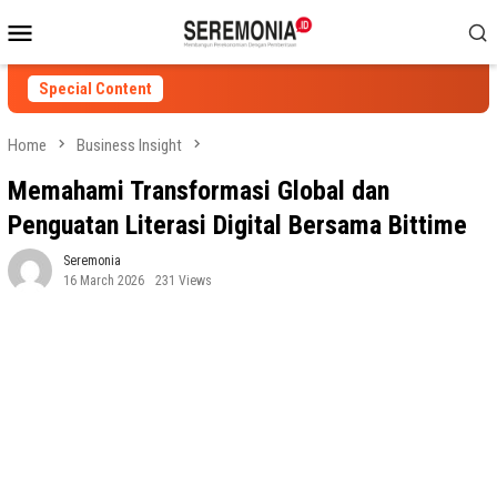
Skip
Mobile
to
Menu
content
Special Content
Home
Business Insight
Memahami Transformasi Global dan
Penguatan Literasi Digital Bersama Bittime
Seremonia
16 March 2026
231 Views