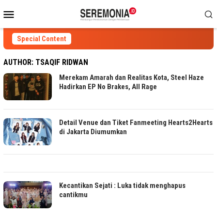
Skip
Mobile
to
Menu
content
Special Content
AUTHOR:
TSAQIF RIDWAN
Merekam Amarah dan Realitas Kota, Steel Haze
Hadirkan EP No Brakes, All Rage
Detail Venue dan Tiket Fanmeeting Hearts2Hearts
di Jakarta Diumumkan
Kecantikan Sejati : Luka tidak menghapus
cantikmu