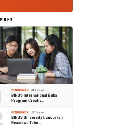
PULER
1
PENDIDIKAN
419 Views
BINUS International Buka
Program Creativ…
2
PENDIDIKAN
367 Views
BINUS University Luncurkan
Beasiswa Tahu…