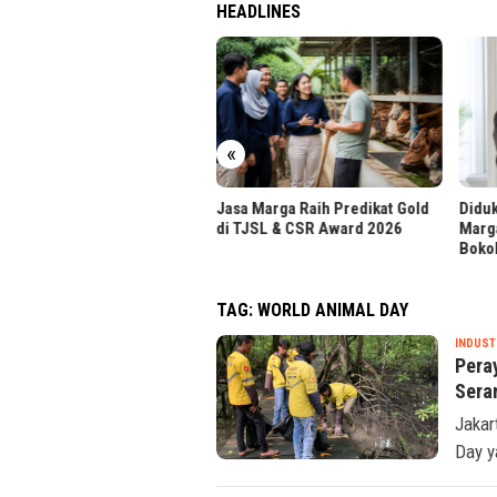
HEADLINES
r UPH Raih Akreditasi
tama dari BAN-PT
«
Jasa Marga Raih Predikat Gold
Diduk
di TJSL & CSR Award 2026
Marg
Boko
TAG:
WORLD ANIMAL DAY
INDUST
Pera
Sera
Jakar
Day y