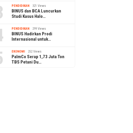
3
PENDIDIKAN
321 Views
BINUS dan BCA Luncurkan
Studi Kasus Halo…
4
PENDIDIKAN
299 Views
BINUS Hadirkan Prodi
Internasional untuk…
5
EKONOMI
252 Views
PalmCo Serap 1,73 Juta Ton
TBS Petani Du…