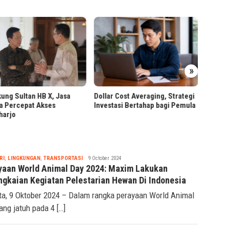
PT RPN
»
Worksh
Berbas
ung Sultan HB X, Jasa
Dollar Cost Averaging, Strategi
a Percepat Akses
Investasi Bertahap bagi Pemula
harjo
Tsaqif
RI
,
LINGKUNGAN
,
TRANSPORTASI
9 October 2024
Ridwan
yaan World Animal Day 2024: Maxim Lakukan
ngkaian Kegiatan Pelestarian Hewan Di Indonesia
ta, 9 Oktober 2024 – Dalam rangka perayaan World Animal
ang jatuh pada 4 […]