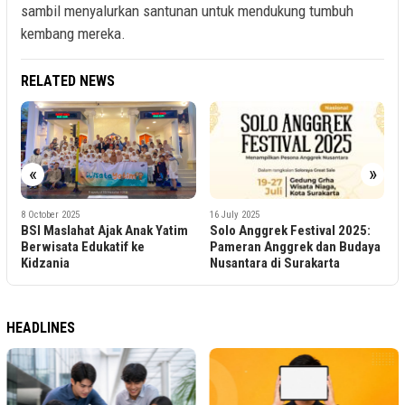
sambil menyalurkan santunan untuk mendukung tumbuh
kembang mereka.
RELATED NEWS
«
»
1
K
K
16 July 2025
8 October 2025
Solo Anggrek Festival 2025:
BSI Maslahat Ajak Anak Yatim
d
Pameran Anggrek dan Budaya
Berwisata Edukatif ke
Nusantara di Surakarta
Kidzania
HEADLINES