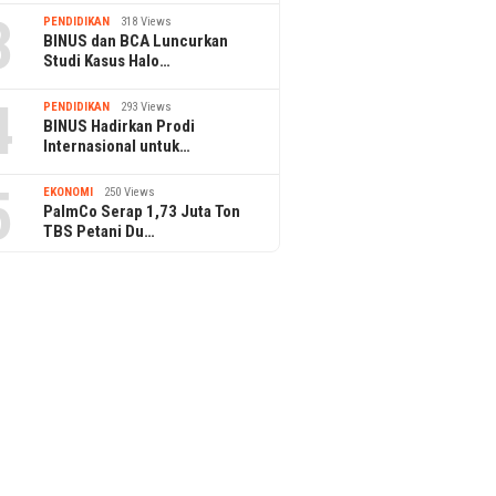
3
PENDIDIKAN
318 Views
BINUS dan BCA Luncurkan
Studi Kasus Halo…
4
PENDIDIKAN
293 Views
BINUS Hadirkan Prodi
Internasional untuk…
5
EKONOMI
250 Views
PalmCo Serap 1,73 Juta Ton
TBS Petani Du…
Tim Tari
Lomba Ta
op Up Diamond Free Fire
Gugik.id Hadirkan Kustomisasi
dan Aman via Gamezi
Spesifikasi Server Dell