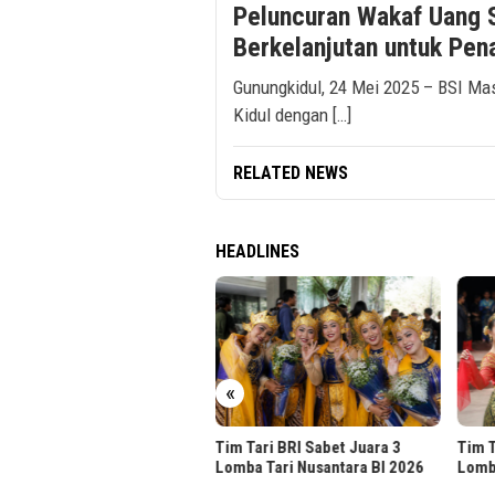
Peluncuran Wakaf Uang 
Berkelanjutan untuk Pen
Gunungkidul, 24 Mei 2025 – BSI Ma
Kidul dengan […]
RELATED NEWS
HEADLINES
ik.id Hadirkan Kustomisasi
«
sifikasi Server Dell
Tim Tari BRI Sabet Juara 3
Tim T
Lomba Tari Nusantara BI 2026
Lomb