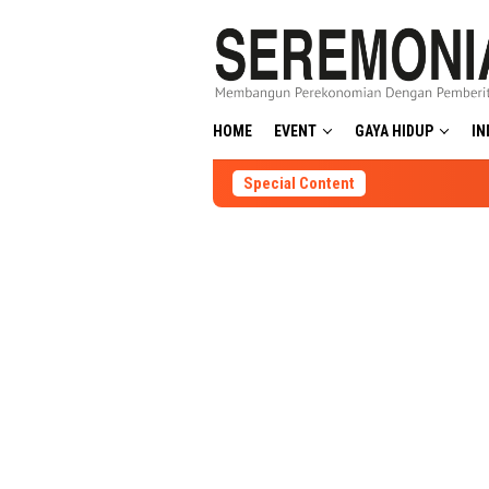
Skip
to
content
HOME
EVENT
GAYA HIDUP
IN
Special Content