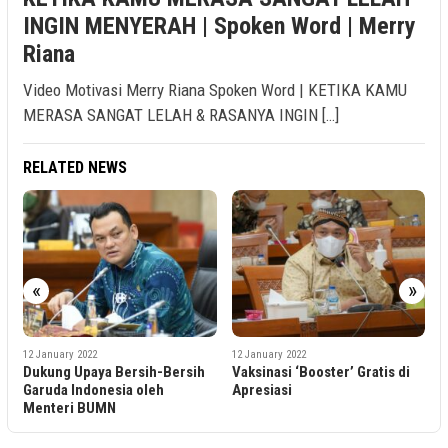
INGIN MENYERAH | Spoken Word | Merry
Riana
Video Motivasi Merry Riana Spoken Word | KETIKA KAMU
MERASA SANGAT LELAH & RASANYA INGIN […]
RELATED NEWS
1
«
»
P
T
P
12 January 2022
12 January 2022
Dukung Upaya Bersih-Bersih
Vaksinasi ‘Booster’ Gratis di
Garuda Indonesia oleh
Apresiasi
Menteri BUMN