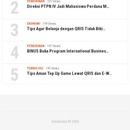
2
PENDIDIKAN
227 Views
Direksi PTPN IV Jadi Mahasiswa Perdana M…
3
EKONOMI
199 Views
Tips Agar Belanja dengan QRIS Tidak Biki…
4
PENDIDIKAN
197 Views
BINUS Buka Program International Busines…
5
TEKNOLOGI
195 Views
Tips Aman Top Up Game Lewat QRIS dan E-W…
Seremonia © 2026