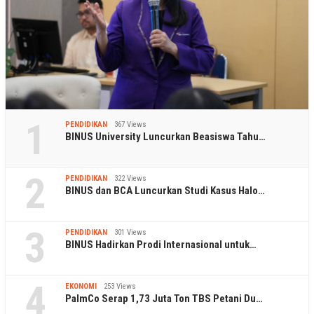
1
PENDIDIKAN
367 Views
BINUS University Luncurkan Beasiswa Tahu…
2
PENDIDIKAN
322 Views
BINUS dan BCA Luncurkan Studi Kasus Halo…
3
PENDIDIKAN
301 Views
BINUS Hadirkan Prodi Internasional untuk…
4
EKONOMI
253 Views
PalmCo Serap 1,73 Juta Ton TBS Petani Du…