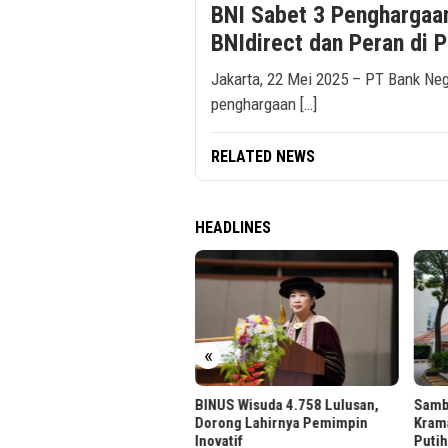
BNI Sabet 3 Penghargaan
BNIdirect dan Peran di 
Jakarta, 22 Mei 2025 – PT Bank Neg
penghargaan […]
RELATED NEWS
HEADLINES
 Region 6 Gelar Pengajian
in untuk Pekerja
«
BINUS Wisuda 4.758 Lulusan,
Sambu
Dorong Lahirnya Pemimpin
Krama
Inovatif
Putih