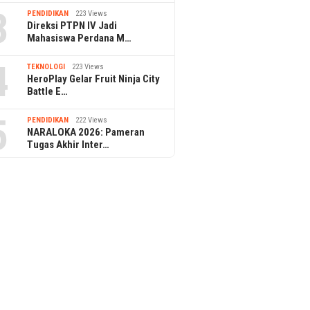
3
PENDIDIKAN
223 Views
Direksi PTPN IV Jadi
Mahasiswa Perdana M…
4
TEKNOLOGI
223 Views
HeroPlay Gelar Fruit Ninja City
Battle E…
5
PENDIDIKAN
222 Views
NARALOKA 2026: Pameran
Tugas Akhir Inter…
BRI Region 6 Gelar Pengajian
Rutin untuk Pekerja
 HUT ke-81 RI, Kantor
BINUS Wi
ngga Dua Dihias Merah
Dorong 
Inovatif