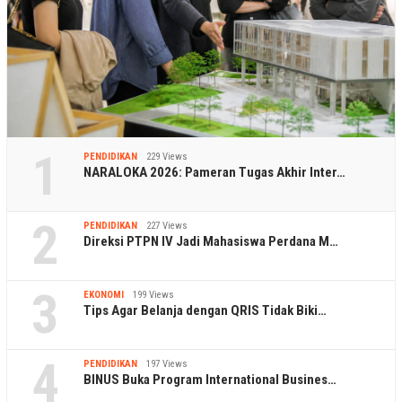
1
PENDIDIKAN
229 Views
NARALOKA 2026: Pameran Tugas Akhir Inter…
2
PENDIDIKAN
227 Views
Direksi PTPN IV Jadi Mahasiswa Perdana M…
3
EKONOMI
199 Views
Tips Agar Belanja dengan QRIS Tidak Biki…
4
PENDIDIKAN
197 Views
BINUS Buka Program International Busines…