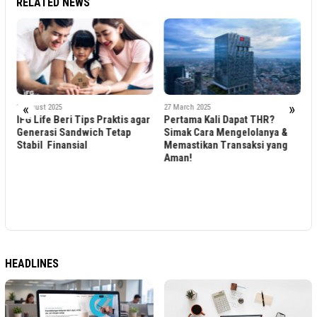
RELATED NEWS
«
»
1 August 2025
27 March 2025
IFG Life Beri Tips Praktis agar
Pertama Kali Dapat THR?
Generasi Sandwich Tetap
Simak Cara Mengelolanya &
3
Stabil Finansial
Memastikan Transaksi yang
K
Aman!
G
B
K
P
I
HEADLINES