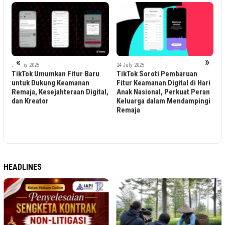
«
»
1
31 July 2025
24 July 2025
T
TikTok Umumkan Fitur Baru
TikTok Soroti Pembaruan
C
untuk Dukung Keamanan
Fitur Keamanan Digital di Hari
an
B
Remaja, Kesejahteraan Digital,
Anak Nasional, Perkuat Peran
J
dan Kreator
Keluarga dalam Mendampingi
Remaja
HEADLINES