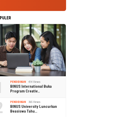
PULER
1
PENDIDIKAN
414 Views
BINUS International Buka
Program Creativ…
2
PENDIDIKAN
365 Views
BINUS University Luncurkan
Beasiswa Tahu…