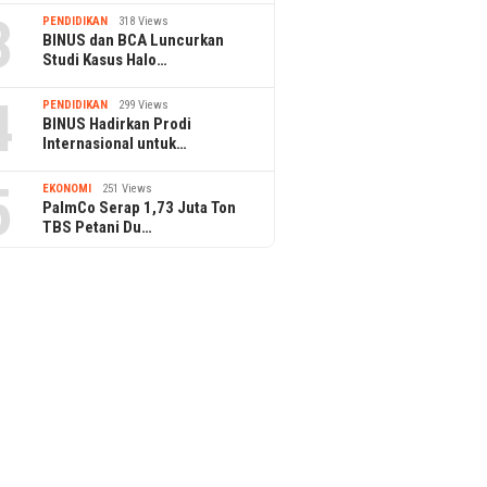
3
PENDIDIKAN
318 Views
BINUS dan BCA Luncurkan
Studi Kasus Halo…
4
PENDIDIKAN
299 Views
BINUS Hadirkan Prodi
Internasional untuk…
5
EKONOMI
251 Views
PalmCo Serap 1,73 Juta Ton
TBS Petani Du…