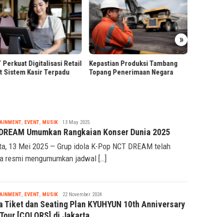
ezSign
»
Lengka
untuk B
Perkuat Digitalisasi Retail
Kepastian Produksi Tambang
 Sistem Kasir Terpadu
Topang Penerimaan Negara
Tsaqif
AINMENT
,
EVENT
,
MUSIK
13 May 2025
Ridwan
DREAM Umumkan Rangkaian Konser Dunia 2025
ta, 13 Mei 2025 — Grup idola K-Pop NCT DREAM telah
a resmi mengumumkan jadwal […]
Tsaqif
AINMENT
,
EVENT
,
MUSIK
22 November 2024
Ridwan
a Tiket dan Seating Plan KYUHYUN 10th Anniversary
 Tour [COLORS] di Jakarta