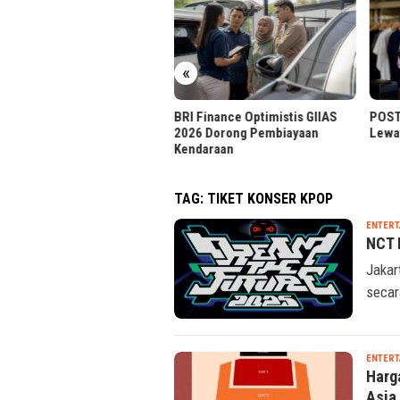
o Accounting Bantu
«
usahaan Percepat Tutup
ku
BRI Finance Optimistis GIIAS
POST 
2026 Dorong Pembiayaan
Lewat
Kendaraan
TAG:
TIKET KONSER KPOP
ENTERT
NCT 
Jakar
secar
ENTERT
Harg
Asia