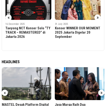
«
»
1
16 December 2025
31 July 2025
H
Taeyong NCT Konser Solo “TY
Konser WINNER OUR MOMENT
J
TRACK – REMASTERED” di
2025 Jakarta Digelar 20
2
Jakarta 2026
September
S
HEADLINES
«
»
MASTEL Desak Platform Digital
Jasa Marga Raih Dua