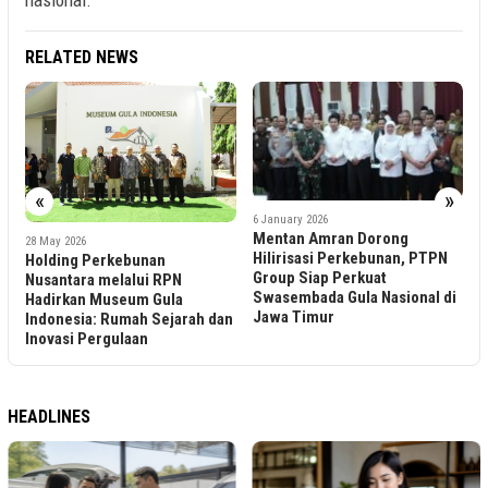
nasional.
RELATED NEWS
«
»
6 January 2026
Mentan Amran Dorong
1
28 May 2026
H
Hilirisasi Perkebunan, PTPN
Holding Perkebunan
N
Group Siap Perkuat
Nusantara melalui RPN
G
Swasembada Gula Nasional di
Hadirkan Museum Gula
P
Jawa Timur
Indonesia: Rumah Sejarah dan
2
Inovasi Pergulaan
HEADLINES