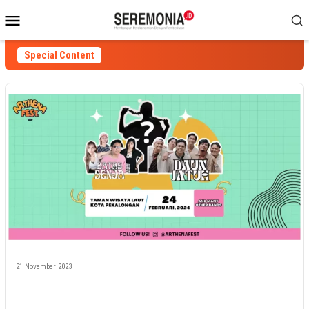
Skip
Mobile
to
Menu
content
Special Content
21 November 2023