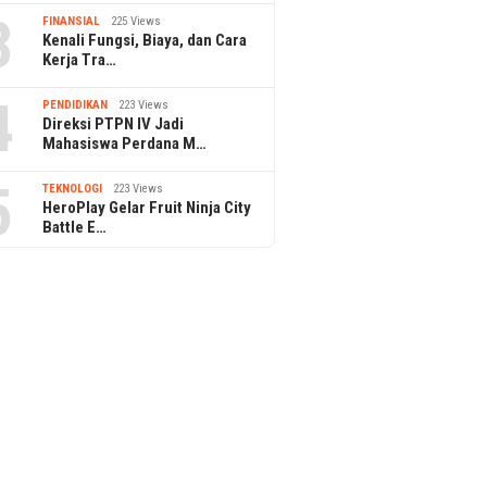
3
FINANSIAL
225 Views
Kenali Fungsi, Biaya, dan Cara
Kerja Tra…
4
PENDIDIKAN
223 Views
Direksi PTPN IV Jadi
Mahasiswa Perdana M…
5
TEKNOLOGI
223 Views
HeroPlay Gelar Fruit Ninja City
Battle E…