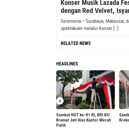
Konser Musik Lazada Fe
dengan Red Velvet, Isya
Seremonia – Surabaya, Makassar, d
spektakuler melalui Konser […]
RELATED NEWS
HEADLINES
BO Gunung Sahari Hias
«
or Nuansa Merah Putih
ut HUT RI
Sambut HUT ke-81 RI, BRI BO
Sambut
Kramat Jati Hias Kantor Merah
Krekot
Putih