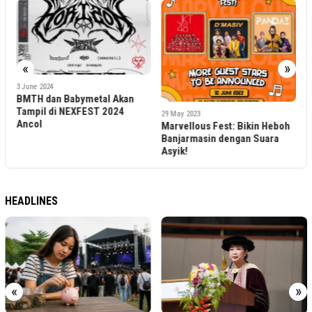
2
P
«
»
S
3 June 2024
BMTH dan Babymetal Akan
Tampil di NEXFEST 2024
29 May 2023
Ancol
Marvellous Fest: Bikin Heboh
Banjarmasin dengan Suara
Asyik!
HEADLINES
«
»