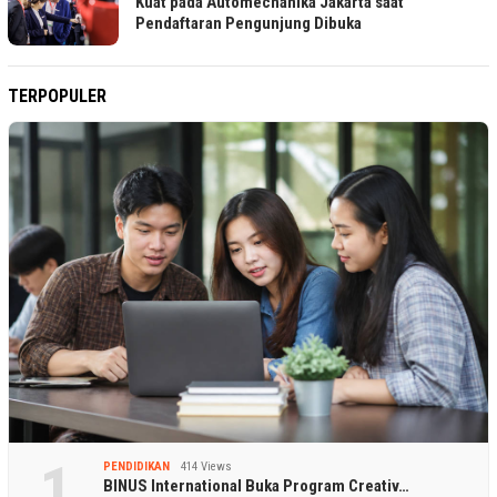
Kuat pada Automechanika Jakarta saat
Pendaftaran Pengunjung Dibuka
TERPOPULER
1
PENDIDIKAN
414 Views
BINUS International Buka Program Creativ…