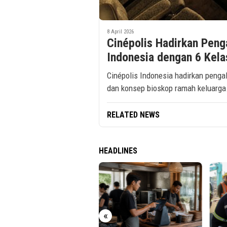
8 April 2026
Cinépolis Hadirkan Peng
Indonesia dengan 6 Kel
Cinépolis Indonesia hadirkan peng
dan konsep bioskop ramah keluarga
RELATED NEWS
HEADLINES
N I Serap 15.000–20.000
«
erja di Pabrik Tembakau