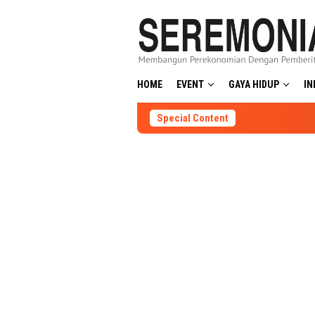
Skip
to
content
HOME
EVENT
GAYA HIDUP
IN
Special Content