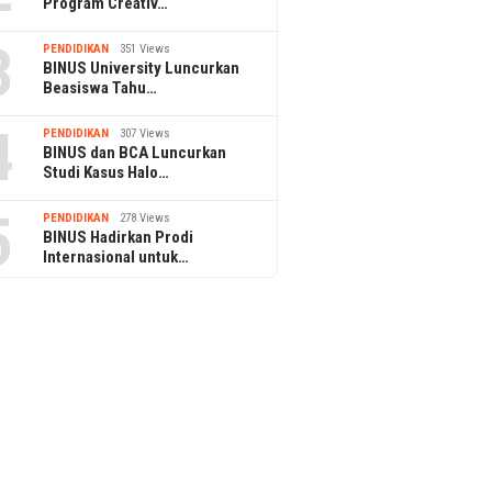
Program Creativ…
3
PENDIDIKAN
351 Views
BINUS University Luncurkan
Beasiswa Tahu…
4
PENDIDIKAN
307 Views
BINUS dan BCA Luncurkan
Studi Kasus Halo…
5
PENDIDIKAN
278 Views
BINUS Hadirkan Prodi
Internasional untuk…
arang Pelindo Multi
PTPN I Serap 15.000–20.000
POST Ha
al Tanjung Emas Naik
Pekerja di Pabrik Tembakau
Cloud un