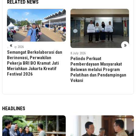
RELATED NEWS
«
»
10 July 2026
Semangat Berkolaborasi dan
8 July 2026
n
Berinovasi, Perwakilan
Pelindo Perkuat
1
n
Pekerja BRI BO Kramat Jati
Pemberdayaan Masyarakat
B
s
Meriahkan Jakarta Kreatif
Belawan melalui Program
L
Festival 2026
Pelatihan dan Pendampingan
B
Vokasi
D
D
HEADLINES