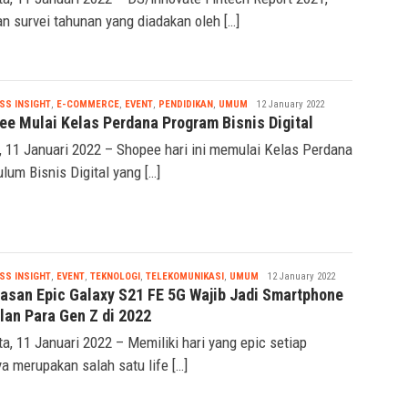
an survei tahunan yang diadakan oleh […]
Nabila
SS INSIGHT
,
E-COMMERCE
,
EVENT
,
PENDIDIKAN
,
UMUM
12 January 2022
ee Mulai Kelas Perdana Program Bisnis Digital
, 11 Januari 2022 – Shopee hari ini memulai Kelas Perdana
ulum Bisnis Digital yang […]
Nabila
SS INSIGHT
,
EVENT
,
TEKNOLOGI
,
TELEKOMUNIKASI
,
UMUM
12 January 2022
lasan Epic Galaxy S21 FE 5G Wajib Jadi Smartphone
lan Para Gen Z di 2022
ta, 11 Januari 2022 – Memiliki hari yang epic setiap
ya merupakan salah satu life […]