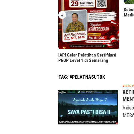
Kulin
Komu
Kebun Rancabali PTPN I Disorot
«
Media Dokumenter AS
I Gelar Pelatihan Sertifikasi
P Level 1 di Semarang
TAG:
#PELATNASUTBK
VIDEO 
KETI
MENY
Video
MERA