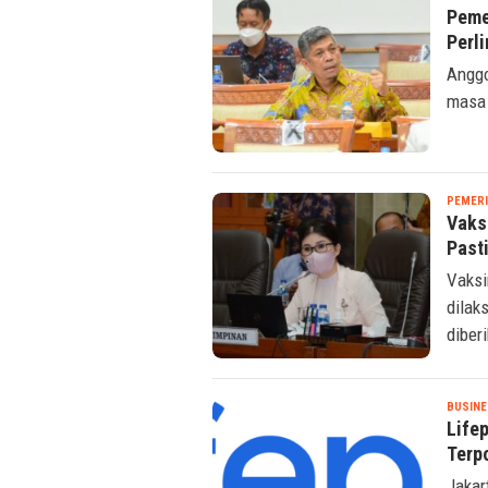
Peme
Perl
Anggo
masa 
PEMER
Vaks
Pasti
Vaksi
dilak
diber
BUSINE
Lifep
Terp
Jakar