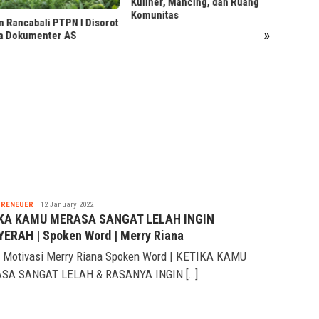
er, Mancing, dan Ruang
nitas
Menjaga Reputasi Kredit
»
Sebelum Ajukan Pinjaman
Nabila
PRENEUER
12 January 2022
KA KAMU MERASA SANGAT LELAH INGIN
ERAH | Spoken Word | Merry Riana
 Motivasi Merry Riana Spoken Word | KETIKA KAMU
SA SANGAT LELAH & RASANYA INGIN […]