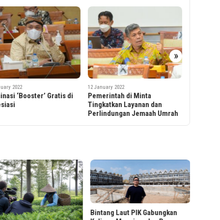
12 January 2
»
Lifepal B
Posisi Te
Terpopul
nuary 2022
12 January 2022
rintah di Minta
Vaksinasi ‘Booster’ Dimulai,
katkan Layanan dan
Pemerintah Diminta Pastikan
lindungan Jemaah Umrah
Validitas Data PBI
LRT Ja
Foto B
ng Laut PIK Gabungkan