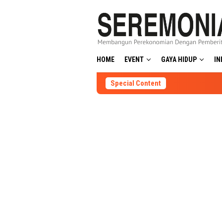
Skip
to
content
HOME
EVENT
GAYA HIDUP
IN
Special Content