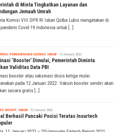
rintah di Minta Tingkatkan Layanan dan
indungan Jemaah Umrah
ta Komisi VIII DPR RI Iskan Qolba Lubis mengatakan di
pandemi Covid-19 Indonesia untuk […]
Nabila
INTAH
,
PEMERINTAHAN DAERAH
,
UMUM
12 January 2022
inasi ‘Booster’ Dimulai, Pemerintah Diminta
kan Validitas Data PBI
nasi booster atau vaksinasi dosis ketiga mulai
sanakan pada 12 Januari 2022. Vaksin booster sendiri akan
ikan secara gratis […]
Nabila
SS INSIGHT
,
UMUM
12 January 2022
al Berhasil Puncaki Posisi Teratas Insurtech
opuler
ta, 11 Januari 2022 – DS/innovate Fintech Report 2021,