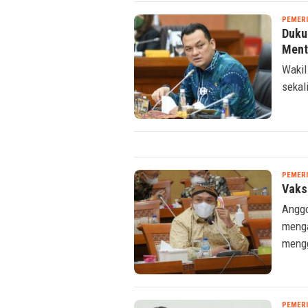
PEMER
Duku
Ment
Wakil
sekal
PEMER
Vaksi
Anggo
menga
mengg
PEMER