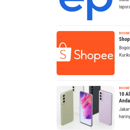
lapor
BUSINE
Shop
Bogor
Kurik
BUSINE
10 A
Anda
Jakar
harin