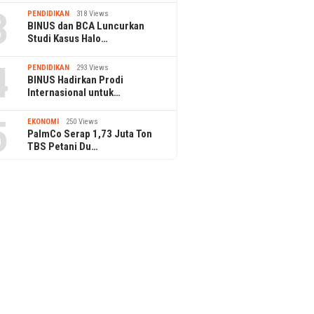
3
PENDIDIKAN
318 Views
BINUS dan BCA Luncurkan
Studi Kasus Halo…
4
PENDIDIKAN
293 Views
BINUS Hadirkan Prodi
Internasional untuk…
5
EKONOMI
250 Views
PalmCo Serap 1,73 Juta Ton
TBS Petani Du…