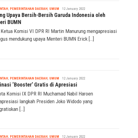
Nabila
INTAH
,
PEMERINTAHAN DAERAH
,
UMUM
12 January 2022
ng Upaya Bersih-Bersih Garuda Indonesia oleh
eri BUMN
 Ketua Komisi VI DPR RI Martin Manurung mengapresiasi
igus mendukung upaya Menteri BUMN Erick […]
Nabila
INTAH
,
PEMERINTAHAN DAERAH
,
UMUM
12 January 2022
nasi ‘Booster’ Gratis di Apresiasi
ta Komisi IX DPR RI Muchamad Nabil Haroen
presiasi langkah Presiden Joko Widodo yang
ratiskan […]
Nabila
INTAH
,
PEMERINTAHAN DAERAH
,
UMUM
12 January 2022