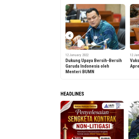
«
12 January 2022
12 January 2022
12 Ja
Dukung Upaya Bersih-Bersih
Vaksinasi ‘Booster’ Gratis di
Peme
Garuda Indonesia oleh
Apresiasi
Ting
Menteri BUMN
Per
HEADLINES
Binta