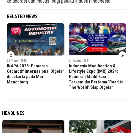
kolaborasi dan inovasi bagi pelaku industri Indonesia.
RELATED NEWS
2
«
»
I
i
C
20 March 2025
21 August 2024
INAPA 2025: Pameran
Indonesia Modification &
Y
Otomotif Internasional Digelar
Lifestyle Expo (IMX) 2024:
di Jakarta pada Mei
Pameran Modifikasi
Mendatang
Terkemuka Bertema ‘Road to
The World’ Siap Digelar
HEADLINES