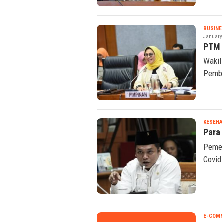
BUSINE
January
PTM 
Wakil
Pembe
KESEHA
Para
Pemer
Covid
E-COM