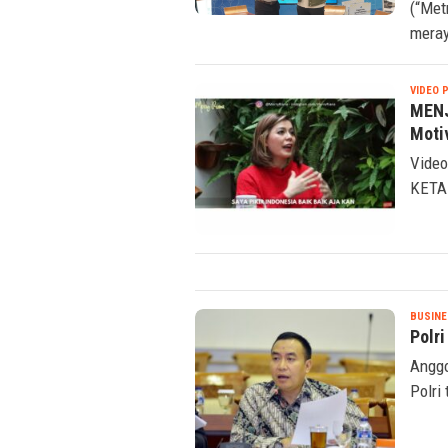
(“Met
meray
VIDEO 
MENJ
Moti
Video
KETAK
BUSINE
Polri
Anggo
Polri