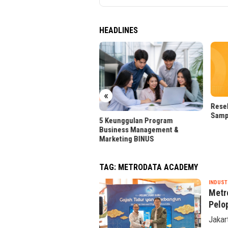
HEADLINES
«
Reseller Layanan Media Sosial,
Sampingan Senyap Gen Z
eunggulan Program
FLOQ 
iness Management &
Perku
keting BINUS
TAG:
METRODATA ACADEMY
INDUST
Metr
Pelop
Jakar