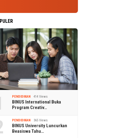
PULER
1
PENDIDIKAN
414 Views
BINUS International Buka
Program Creativ…
2
PENDIDIKAN
365 Views
BINUS University Luncurkan
Beasiswa Tahu…