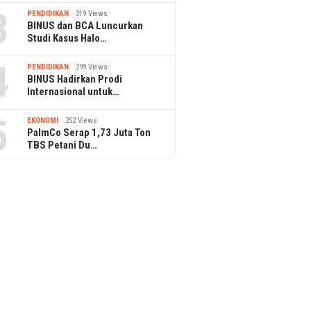
3
PENDIDIKAN
319 Views
BINUS dan BCA Luncurkan
Studi Kasus Halo…
4
PENDIDIKAN
299 Views
BINUS Hadirkan Prodi
Internasional untuk…
5
EKONOMI
252 Views
PalmCo Serap 1,73 Juta Ton
TBS Petani Du…
22
Resolusi Baru di
22 Bersama Shopee
5 January 2022
MENJADI BAIK-
SAAT SITUASI 
5 January 2022
Motivasi Merry
Metrodata Academy Berhasil
Selesaikan Pelatihan dan
Sertifikasi Program Fresh
Graduate Academy Digital
Talent Scholarship (FGA DTS)