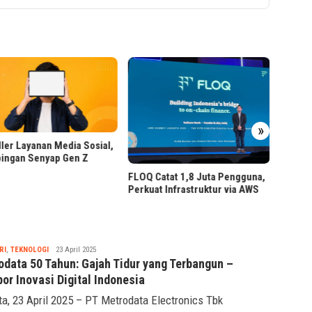
Smart 
Tech d
»
Bittime Dukung Penguatan
Catat 1,8 Juta Pengguna,
Pengawasan OJK atas Kripto
at Infrastruktur via AWS
Ilegal
Tsaqif
RI
,
TEKNOLOGI
23 April 2025
Ridwan
odata 50 Tahun: Gajah Tidur yang Terbangun –
or Inovasi Digital Indonesia
ta, 23 April 2025 – PT Metrodata Electronics Tbk