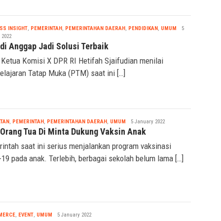
Nabila
SS INSIGHT
,
PEMERINTAH
,
PEMERINTAHAN DAERAH
,
PENDIDIKAN
,
UMUM
5
 2022
di Anggap Jadi Solusi Terbaik
 Ketua Komisi X DPR RI Hetifah Sjaifudian menilai
lajaran Tatap Muka (PTM) saat ini […]
Nabila
TAN
,
PEMERINTAH
,
PEMERINTAHAN DAERAH
,
UMUM
5 January 2022
 Orang Tua Di Minta Dukung Vaksin Anak
intah saat ini serius menjalankan program vaksinasi
-19 pada anak. Terlebih, berbagai sekolah belum lama […]
Nabila
MERCE
,
EVENT
,
UMUM
5 January 2022