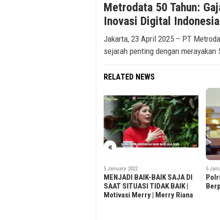
Metrodata 50 Tahun: Gaj
Inovasi Digital Indonesia
Jakarta, 23 April 2025 – PT Metrod
sejarah penting dengan merayakan 5
RELATED NEWS
«
5 January 2022
5 January 2022
5 Jan
MENJADI BAIK-BAIK SAJA DI
Polri Harus Netral, Tak
PTM 
SAAT SITUASI TIDAK BAIK |
Berpihak pada Politik Praktis
Terb
Motivasi Merry | Merry Riana