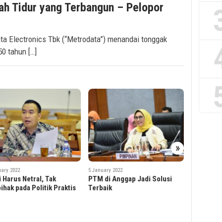
ah Tidur yang Terbangun – Pelopor
ata Electronics Tbk (“Metrodata”) menandai tonggak
0 tahun […]
5 January 20
Wujudkan 
Tahun 20
»
uary 2022
5 January 2022
di Anggap Jadi Solusi
Para Orang Tua Di Minta
aik
Dukung Vaksin Anak