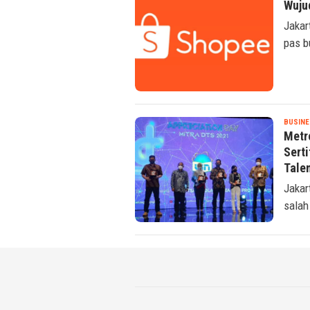
Wuju
Jakar
pas b
BUSINE
Metr
Sert
Tale
Jakar
salah