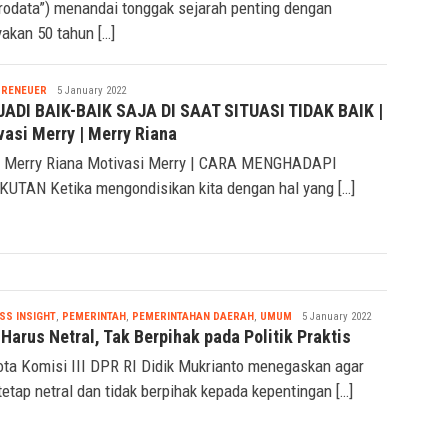
rodata”) menandai tonggak sejarah penting dengan
akan 50 tahun […]
Nabila
PRENEUER
5 January 2022
ADI BAIK-BAIK SAJA DI SAAT SITUASI TIDAK BAIK |
vasi Merry | Merry Riana
 Merry Riana Motivasi Merry | CARA MENGHADAPI
UTAN Ketika mengondisikan kita dengan hal yang […]
Nabila
SS INSIGHT
,
PEMERINTAH
,
PEMERINTAHAN DAERAH
,
UMUM
5 January 2022
 Harus Netral, Tak Berpihak pada Politik Praktis
ta Komisi III DPR RI Didik Mukrianto menegaskan agar
 tetap netral dan tidak berpihak kepada kepentingan […]