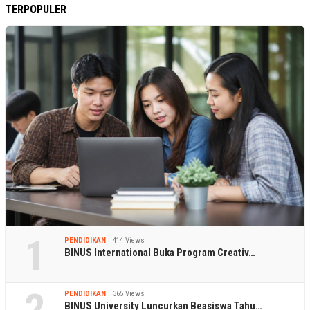
TERPOPULER
1
PENDIDIKAN
414 Views
BINUS International Buka Program Creativ…
2
PENDIDIKAN
365 Views
BINUS University Luncurkan Beasiswa Tahu…