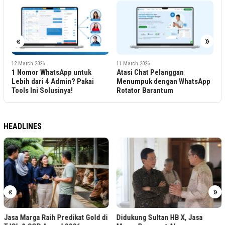
«
»
2
I
S
u
12 March 2026
11 March 2026
1 Nomor WhatsApp untuk
Atasi Chat Pelanggan
Lebih dari 4 Admin? Pakai
Menumpuk dengan WhatsApp
Tools Ini Solusinya!
Rotator Barantum
HEADLINES
«
»
Jasa Marga Raih Predikat Gold di
Didukung Sultan HB X, Jasa