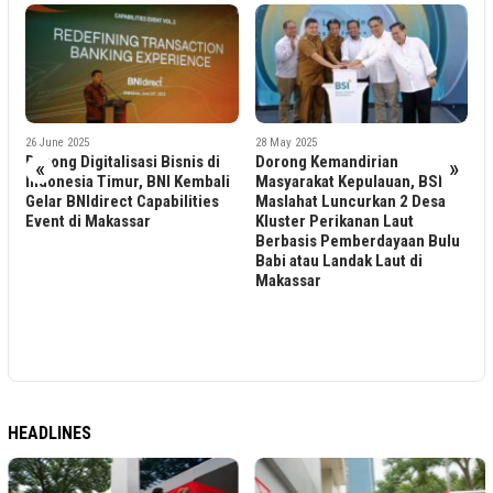
28 May 2025
1 April 2025
alisasi Bisnis di
Dorong Kemandirian
Beragam Reaksi 
«
»
imur, BNI Kembali
Masyarakat Kepulauan, BSI
Pengemudi Maxi
rect Capabilities
Maslahat Luncurkan 2 Desa
Bonus Hari Raya
kassar
Kluster Perikanan Laut
untuk Beli Kebu
Berbasis Pemberdayaan Bulu
hingga Perbaiki
Babi atau Landak Laut di
Makassar
HEADLINES