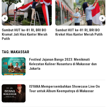
«
»
Sambut HUT ke-81 
RI, BRI BO
Sambut HUT ke-81 RI, BRI BO
Mangga Dua Dihias
antor Merah
Krekot Hias Kantor Merah Putih
TAG:
MAKASSAR
Festival Jajanan Bango 2023: Menikmati
Kelezatan Kuliner Nusantara di Makassar dan
Jakarta
ISYANA Mempersembahkan Showcase Live On
Tour untuk Album Keempatnya di Makassar