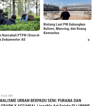
Menjag
Sebelu
Bintang Laut PIK Gabungkan
Kuliner, Mancing, dan Ruang
Komunitas
 Rancabali PTPN I Disorot
»
a Dokumenter AS
saqif
8 July 2026
idwan
MALISME URBAN BERPADU SENI: PURANA DAN
GRAPH X AFGANIAL Liveable Art Soirée DI LUMINE,