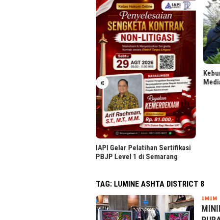
 Jabodebek Gelar Lomba
o Berhadiah, Cek Syaratnya
Kebun
«
Medi
IAPI Gelar Pelatihan Sertifikasi
PBJP Level 1 di Semarang
TAG:
LUMINE ASHTA DISTRICT 8
T
UMUM
R
MINI
PURA