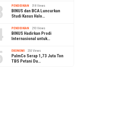
3
PENDIDIKAN
318 Views
BINUS dan BCA Luncurkan
Studi Kasus Halo…
4
PENDIDIKAN
293 Views
BINUS Hadirkan Prodi
Internasional untuk…
5
EKONOMI
250 Views
PalmCo Serap 1,73 Juta Ton
TBS Petani Du…