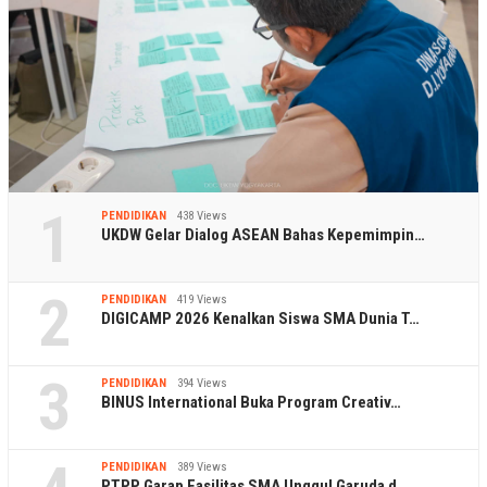
1
PENDIDIKAN
438 Views
UKDW Gelar Dialog ASEAN Bahas Kepemimpin…
2
PENDIDIKAN
419 Views
DIGICAMP 2026 Kenalkan Siswa SMA Dunia T…
3
PENDIDIKAN
394 Views
BINUS International Buka Program Creativ…
PENDIDIKAN
389 Views
PTPP Garap Fasilitas SMA Unggul Garuda d…