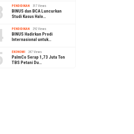
3
PENDIDIKAN
317 Views
BINUS dan BCA Luncurkan
Studi Kasus Halo…
4
PENDIDIKAN
292 Views
BINUS Hadirkan Prodi
Internasional untuk…
5
EKONOMI
247 Views
PalmCo Serap 1,73 Juta Ton
TBS Petani Du…