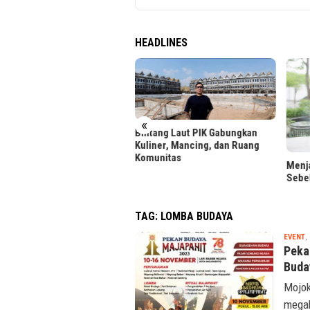
HEADLINES
«
uan Calon Mahasiswa Padati
Bintang Laut PIK Gabungkan
daftaran BINUS University
Kuliner, Mancing, dan Ruang
Komunitas
Menja
Sebe
TAG:
LOMBA BUDAYA
EVENT
,
Peka
Buda
Mojok
megah