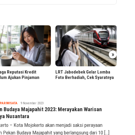
»
Presid
Hiliris
Malan
ga Reputasi Kredit
LRT Jabodebek Gelar Lomba
lum Ajukan Pinjaman
Foto Berhadiah, Cek Syaratnya
Tsaqif
PARIWISATA
9 November 2023
Ridwan
n Budaya Majapahit 2023: Merayakan Warisan
ya Nusantara
erto – Kota Mojokerto akan menjadi saksi perayaan
 Pekan Budaya Majapahit yang berlangsung dari 10 […]