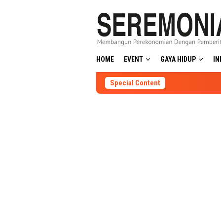
Skip
to
content
HOME
EVENT
GAYA HIDUP
IN
Special Content