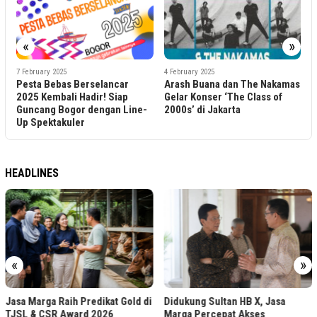
«
»
3
T
J
7 February 2025
4 February 2025
Pesta Bebas Berselancar
Arash Buana dan The Nakamas
2025 Kembali Hadir! Siap
Gelar Konser ‘The Class of
Guncang Bogor dengan Line-
2000s’ di Jakarta
Up Spektakuler
HEADLINES
«
»
Jasa Marga Raih Predikat Gold di
Didukung Sultan HB X, Jasa
TJSL & CSR Award 2026
Marga Percepat Akses