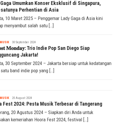
Ridwan
 Gaga Umumkan Konser Eksklusif di Singapura,
-satunya Perhentian di Asia
ta, 10 Maret 2025 – Penggemar Lady Gaga di Asia kini
ap menyambut salah satu […]
Tsaqif
MUSIK
30 September 2024
Ridwan
𝐨𝐬𝐭 𝐌𝐨𝐧𝐝𝐚𝐲: Trio Indie Pop San Diego Siap
guncang Jakarta!
ta, 30 September 2024 – Jakarta bersiap untuk kedatangan
 satu band indie pop yang […]
Tsaqif
MUSIK
20 August 2024
Ridwan
a Fest 2024: Pesta Musik Terbesar di Tangerang
rang, 20 Agustus 2024 – Siapkan diri Anda untuk
akan kemeriahan Hoora Fest 2024, festival […]