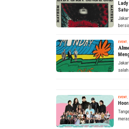
Lady
Satu
Jakar
bersi
EVENT
,
𝐀𝐥𝐦
Meng
Jakar
salah
EVENT
,
Hoor
Tange
meras