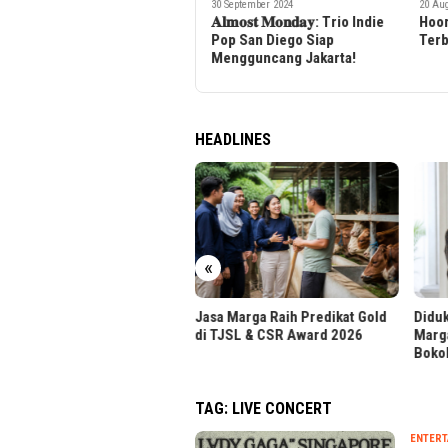
30 September 2024
20 Au
Kota Bangli: Merayakan Hari
𝐀𝐥𝐦𝐨𝐬𝐭 𝐌𝐨𝐧𝐝𝐚𝐲: Trio Indie
Hoor
Lahir ke-89 dengan Konser
Pop San Diego Siap
Terb
Mahalini dan Drama Gong
Mengguncang Jakarta!
Legend
HEADLINES
r UPH Raih Akreditasi
tama dari BAN-PT
«
Jasa Marga Raih Predikat Gold
Diduk
di TJSL & CSR Award 2026
Marg
Boko
TAG:
LIVE CONCERT
ENTERT