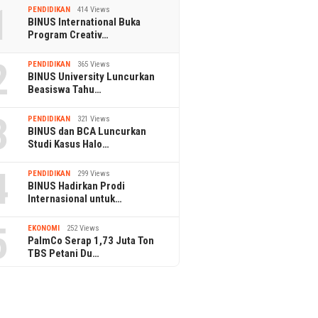
1
PENDIDIKAN
414 Views
BINUS International Buka
Program Creativ…
2
PENDIDIKAN
365 Views
BINUS University Luncurkan
Beasiswa Tahu…
3
PENDIDIKAN
321 Views
BINUS dan BCA Luncurkan
Studi Kasus Halo…
4
PENDIDIKAN
299 Views
BINUS Hadirkan Prodi
Internasional untuk…
5
EKONOMI
252 Views
PalmCo Serap 1,73 Juta Ton
TBS Petani Du…
30 September 2024
 Penjualan Tiket Dua
𝐀𝐥𝐦𝐨𝐬𝐭 𝐌𝐨𝐧
23 May 2023