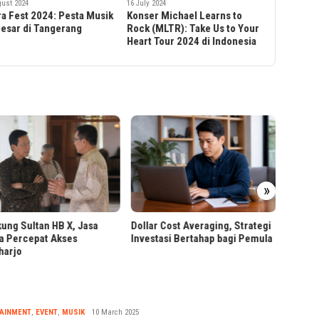
gust 2024
16 July 2024
Lipa ‘Rad
a Fest 2024: Pesta Musik
Konser Michael Learns to
2024
esar di Tangerang
Rock (MLTR): Take Us to Your
Heart Tour 2024 di Indonesia
PT RPN
»
Worksh
Berbas
ung Sultan HB X, Jasa
Dollar Cost Averaging, Strategi
a Percepat Akses
Investasi Bertahap bagi Pemula
harjo
Tsaqif
AINMENT
,
EVENT
,
MUSIK
10 March 2025