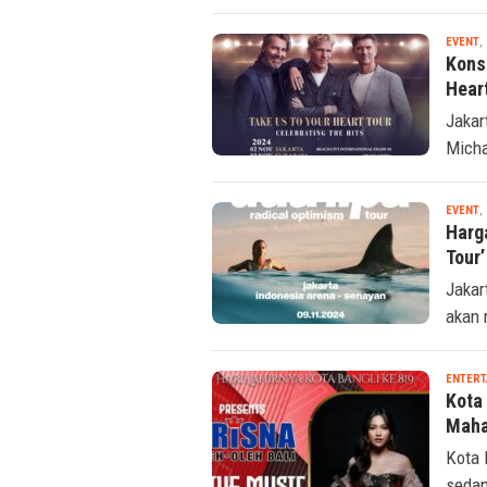
EVENT
,
Kons
Heart
Jakar
Micha
EVENT
,
Harg
Tour’
Jakar
akan 
ENTERT
Kota
Maha
Kota 
sedan