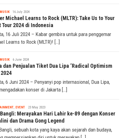
Tsaqif
MUSIK
16 July 2024
Ridwan
er Michael Learns to Rock (MLTR): Take Us to Your
 Tour 2024 di Indonesia
ta, 16 Juli 2024 – Kabar gembira untuk para penggemar
el Learns to Rock (MLTR)! […]
Tsaqif
MUSIK
6 June 2024
Ridwan
a dan Penjualan Tiket Dua Lipa ‘Radical Optimism
 2024
ta, 6 Juni 2024 – Penyanyi pop internasional, Dua Lipa,
mengadakan konser di Jakarta […]
Seremonia
AINMENT
,
EVENT
23 May 2023
 Bangli: Merayakan Hari Lahir ke-89 dengan Konser
lini dan Drama Gong Legend
Bangli, sebuah kota yang kaya akan sejarah dan budaya,
g mempersiapkan diri untuk merayakan […]