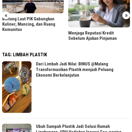
«
»
Gabungkan
dan Ruang
LRT Jabodebek Ge
Menjaga Reputasi Kredit
Foto Berhadiah, Ce
Sebelum Ajukan Pinjaman
TAG:
LIMBAH PLASTIK
Dari Limbah Jadi Nilai: BINUS @Malang
Transformasikan Plastik menjadi Peluang
Ekonomi Berkelanjutan
Ubah Sampah Plastik Jadi Solusi Ramah