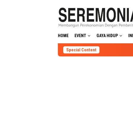
Skip
to
content
HOME
EVENT
GAYA HIDUP
IN
Special Content