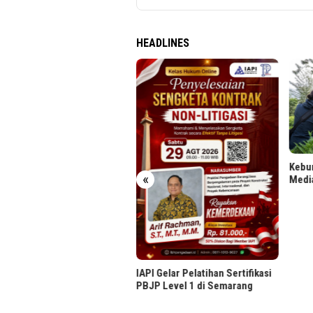
HEADLINES
 Jabodebek Gelar Lomba
o Berhadiah, Cek Syaratnya
Kebun
«
Medi
IAPI Gelar Pelatihan Sertifikasi
PBJP Level 1 di Semarang