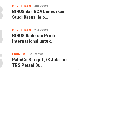
3
PENDIDIKAN
318 Views
BINUS dan BCA Luncurkan
Studi Kasus Halo…
4
PENDIDIKAN
293 Views
BINUS Hadirkan Prodi
Internasional untuk…
5
EKONOMI
250 Views
PalmCo Serap 1,73 Juta Ton
TBS Petani Du…