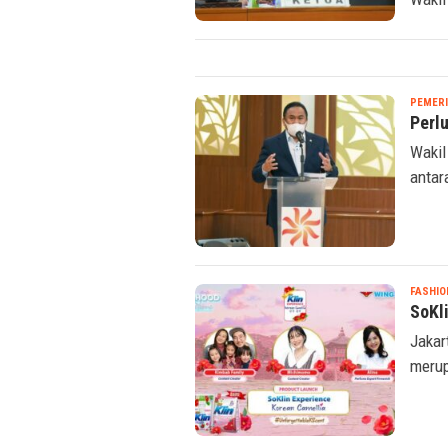
Wakil 
PEMER
Perl
Wakil
antar
FASHIO
SoKl
Jakar
merup