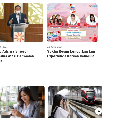
e 2021
22 June 2021
u Adanya Sinergi
SoKlin Resmi Luncurkan Lini
ama Atasi Persoalan
Experience Korean Camellia
as
»