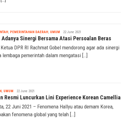
[…]
Nabila
INTAH
,
PEMERINTAHAN DAERAH
,
UMUM
22 June 2021
u Adanya Sinergi Bersama Atasi Persoalan Beras
 Ketua DPR RI Rachmat Gobel mendorong agar ada sinergi
a lembaga pemerintah dalam mengatasi […]
Nabila
N
,
UMUM
22 June 2021
in Resmi Luncurkan Lini Experience Korean Camellia
ta, 22 Juni 2021 – Fenomena Hallyu atau demam Korea,
akan fenomena global yang telah […]