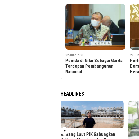
22 June 2021
22 Jun
Pemda di Nilai Sebagai Garda
Perl
Terdepan Pembangunan
Bers
Nasional
Ber
HEADLINES
ti
«
Bintang Laut PIK Gabungkan
y