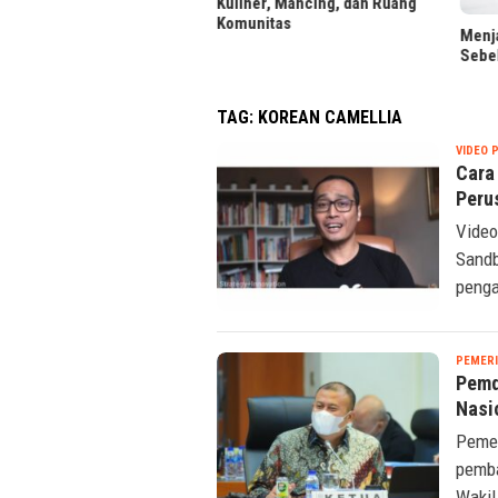
Kuliner, Mancing, dan Ruang
Komunitas
Menjaga Reputasi Kredit
Sebelum Ajukan Pinjaman
TAG:
KOREAN CAMELLIA
VIDEO 
Cara
Peru
Video
Sandb
penga
PEMER
Pemd
Nasi
Pemer
pemba