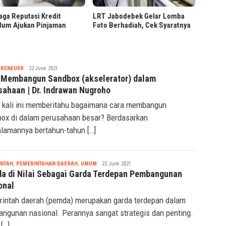
Presiden Prabowo Tinjau
LRT Jabodebek Gelar Lomba
Hilirisasi Bioetanol PTPN I di
Foto Berhadiah, Cek Syaratnya
Malang
Nabila
PRENEUER
22 June 2021
 Membangun Sandbox (akselerator) dalam
sahaan | Dr. Indrawan Nugroho
 kali ini memberitahu bagaimana cara membangun
ox di dalam perusahaan besar? Berdasarkan
lamannya bertahun-tahun […]
Nabila
INTAH
,
PEMERINTAHAN DAERAH
,
UMUM
22 June 2021
a di Nilai Sebagai Garda Terdepan Pembangunan
onal
intah daerah (pemda) merupakan garda terdepan dalam
ngunan nasional. Perannya sangat strategis dan penting.