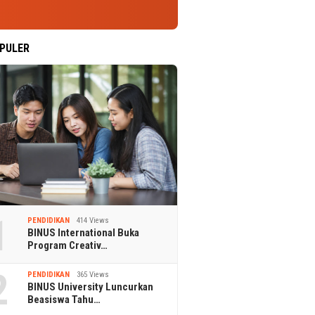
PULER
1
PENDIDIKAN
414 Views
BINUS International Buka
Program Creativ…
2
PENDIDIKAN
365 Views
BINUS University Luncurkan
Beasiswa Tahu…