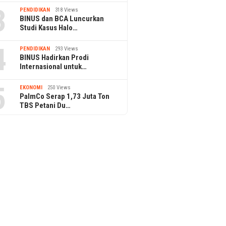
3
PENDIDIKAN
318 Views
BINUS dan BCA Luncurkan
Studi Kasus Halo…
4
PENDIDIKAN
293 Views
BINUS Hadirkan Prodi
Internasional untuk…
5
EKONOMI
250 Views
PalmCo Serap 1,73 Juta Ton
TBS Petani Du…