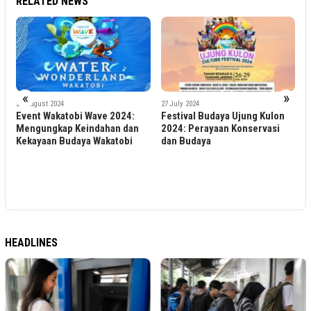
RELATED NEWS
«
»
24 August 2024
27 July 2024
Event Wakatobi Wave 2024:
Festival Budaya Ujung Kulon
Mengungkap Keindahan dan
2024: Perayaan Konservasi
5
Kekayaan Budaya Wakatobi
dan Budaya
P
K
“
I
S
HEADLINES