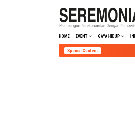
Skip
to
content
HOME
EVENT
GAYA HIDUP
IN
Special Content