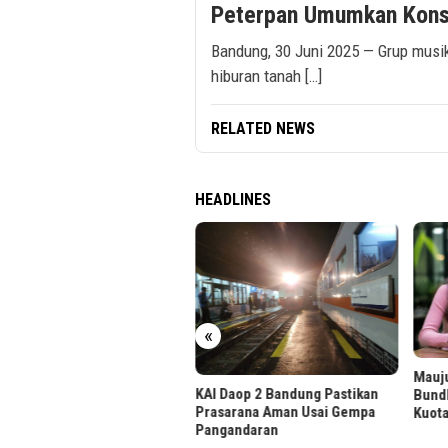
Peterpan Umumkan Kons
Bandung, 30 Juni 2025 — Grup musi
hiburan tanah […]
RELATED NEWS
HEADLINES
«
n WhatsApp Bisnis Sering
lokir? Ini Solusinya
Mauj
KAI Daop 2 Bandung Pastikan
Bund
Prasarana Aman Usai Gempa
Kuot
Pangandaran