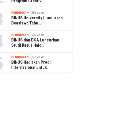
Program Creativ…
3
PENDIDIKAN
350 Views
BINUS University Luncurkan
Beasiswa Tahu…
4
PENDIDIKAN
305 Views
BINUS dan BCA Luncurkan
Studi Kasus Halo…
5
PENDIDIKAN
277 Views
BINUS Hadirkan Prodi
Internasional untuk…
Akun WhatsApp Bisnis Sering
Diblokir? Ini Solusinya
Gandeng Mitra Pakistan
KAI Daop
s Solusi Akuakultur
Prasara
Pangand