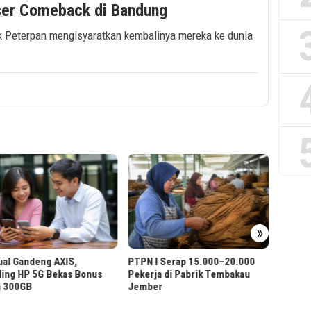
er Comeback di Bandung
k Peterpan mengisyaratkan kembalinya mereka ke dunia
FisTx 
»
Perlua
ual Gandeng AXIS,
PTPN I Serap 15.000–20.000
ling HP 5G Bekas Bonus
Pekerja di Pabrik Tembakau
a 300GB
Jember