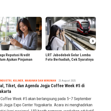
»
Presid
Hiliris
Malan
ga Reputasi Kredit
LRT Jabodebek Gelar Lomba
lum Ajukan Pinjaman
Foto Berhadiah, Cek Syaratnya
Tsaqif
INDUSTRI
,
KULINER
,
MAKANAN DAN MINUMAN
25 August 2025
Ridwan
al, Tiket, dan Agenda Jogja Coffee Week #5 di
akarta
 Coffee Week #5 akan berlangsung pada 5–7 September
di Jogja Expo Center Yogyakarta. Acara ini menghadirkan