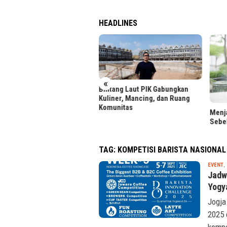
HEADLINES
«
uan Calon Mahasiswa Padati
Bintang Laut PIK Gabungkan
daftaran BINUS University
Kuliner, Mancing, dan Ruang
Komunitas
Menja
Sebe
TAG:
KOMPETISI BARISTA NASIONAL
EVENT
,
Jadw
Yogy
Jogja
2025 