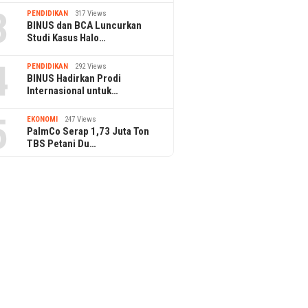
3
PENDIDIKAN
317 Views
BINUS dan BCA Luncurkan
Studi Kasus Halo…
4
PENDIDIKAN
292 Views
BINUS Hadirkan Prodi
Internasional untuk…
5
EKONOMI
247 Views
PalmCo Serap 1,73 Juta Ton
TBS Petani Du…