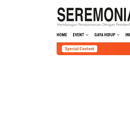
Skip
to
content
HOME
EVENT
GAYA HIDUP
IN
Special Content