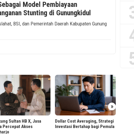
Sebagai Model Pembiayaan
anganan Stunting di Gunungkidul
slahat, BSI, dan Pemerintah Daerah Kabupaten Gunung
PT RPN
»
Worksh
Berbas
ung Sultan HB X, Jasa
Dollar Cost Averaging, Strategi
a Percepat Akses
Investasi Bertahap bagi Pemula
harjo