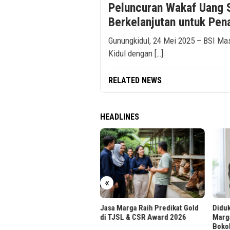
Peluncuran Wakaf Uang 
Berkelanjutan untuk Pen
Gunungkidul, 24 Mei 2025 – BSI Ma
Kidul dengan […]
RELATED NEWS
HEADLINES
r UPH Raih Akreditasi
tama dari BAN-PT
«
Jasa Marga Raih Predikat Gold
Diduk
di TJSL & CSR Award 2026
Marg
Boko