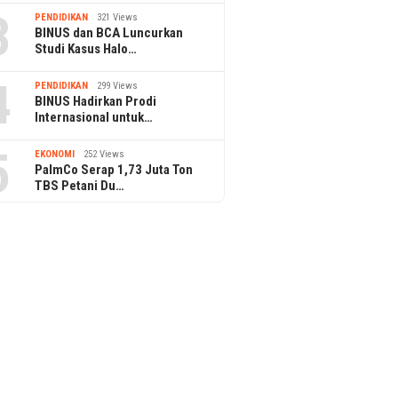
3
PENDIDIKAN
321 Views
BINUS dan BCA Luncurkan
Studi Kasus Halo…
4
PENDIDIKAN
299 Views
BINUS Hadirkan Prodi
Internasional untuk…
5
EKONOMI
252 Views
PalmCo Serap 1,73 Juta Ton
TBS Petani Du…
PPAr UPH Raih Akreditasi
Pertama dari BAN-PT
 dan BPDP Gelar
Jasa Mar
op Pangan Sehat
di TJSL 
is Sawit