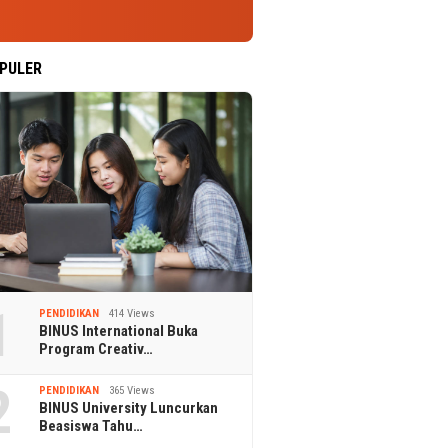
PULER
1
PENDIDIKAN
414 Views
BINUS International Buka
Program Creativ…
2
PENDIDIKAN
365 Views
BINUS University Luncurkan
Beasiswa Tahu…