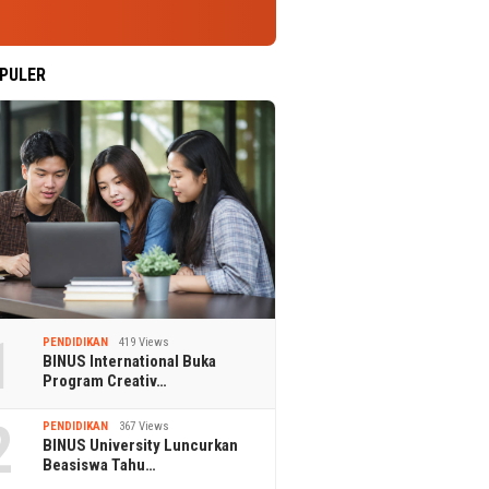
PULER
1
PENDIDIKAN
419 Views
BINUS International Buka
Program Creativ…
2
PENDIDIKAN
367 Views
BINUS University Luncurkan
Beasiswa Tahu…