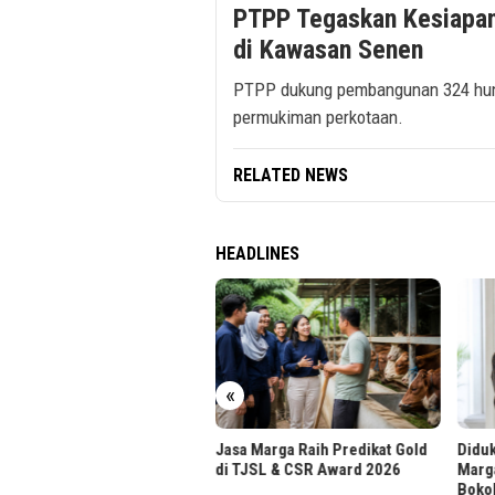
PTPP Tegaskan Kesiapa
di Kawasan Senen
PTPP dukung pembangunan 324 hunia
permukiman perkotaan.
RELATED NEWS
HEADLINES
r UPH Raih Akreditasi
tama dari BAN-PT
«
Jasa Marga Raih Predikat Gold
Diduk
di TJSL & CSR Award 2026
Marg
Boko