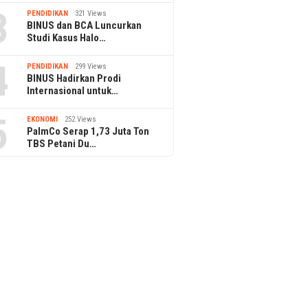
3
PENDIDIKAN
321 Views
BINUS dan BCA Luncurkan
Studi Kasus Halo…
4
PENDIDIKAN
299 Views
BINUS Hadirkan Prodi
Internasional untuk…
5
EKONOMI
252 Views
PalmCo Serap 1,73 Juta Ton
TBS Petani Du…
PPAr UPH Raih Akreditasi
Pertama dari BAN-PT
 dan BPDP Gelar
Jasa Mar
op Pangan Sehat
di TJSL 
is Sawit