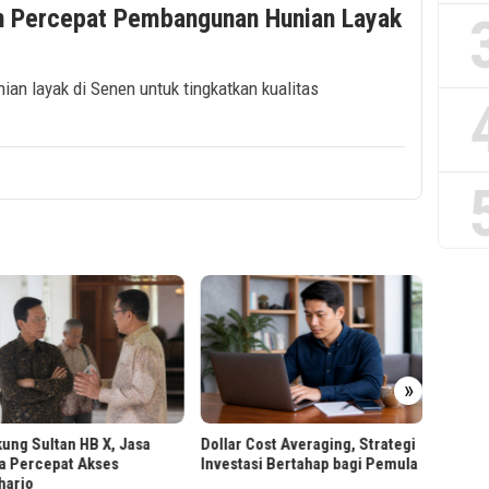
n Percepat Pembangunan Hunian Layak
n layak di Senen untuk tingkatkan kualitas
PT RPN
»
Worksh
Berbas
ung Sultan HB X, Jasa
Dollar Cost Averaging, Strategi
a Percepat Akses
Investasi Bertahap bagi Pemula
harjo