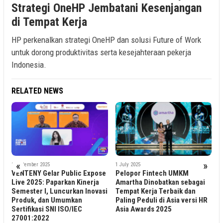
Strategi OneHP Jembatani Kesenjangan
di Tempat Kerja
HP perkenalkan strategi OneHP dan solusi Future of Work
untuk dorong produktivitas serta kesejahteraan pekerja
Indonesia.
RELATED NEWS
1
«
»
9 September 2025
1 July 2025
V
VENTENY Gelar Public Expose
Pelopor Fintech UMKM
P
Live 2025: Paparkan Kinerja
Amartha Dinobatkan sebagai
D
Semester I, Luncurkan Inovasi
Tempat Kerja Terbaik dan
H
Produk, dan Umumkan
Paling Peduli di Asia versi HR
i
Sertifikasi SNI ISO/IEC
Asia Awards 2025
27001:2022