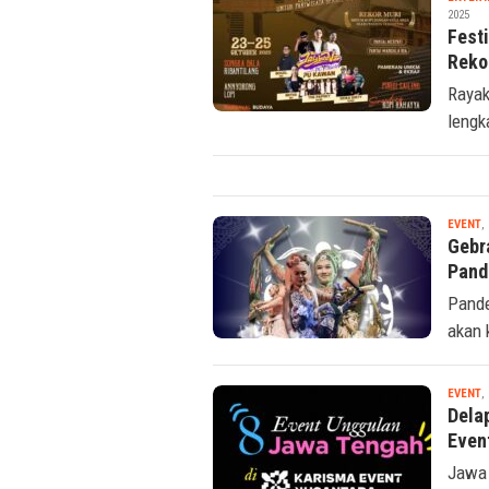
2025
Fest
Reko
Rayak
lengk
EVENT
,
Gebr
Pand
Pande
akan 
EVENT
,
Dela
Even
Jawa 