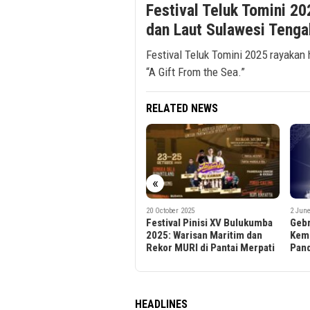
Festival Teluk Tomini 2
dan Laut Sulawesi Tenga
Festival Teluk Tomini 2025 rayakan
“A Gift From the Sea.”
RELATED NEWS
«
20 October 2025
2 June 2025
25
Festival Pinisi XV Bulukumba
Gebrag Ngadu Bedug 2025
D
2025: Warisan Maritim dan
Kembali Digelar di Alun-alun
T
Rekor MURI di Pantai Merpati
Pandeglang
N
HEADLINES