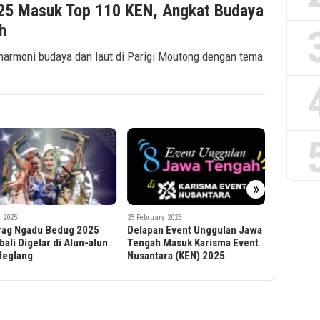
025 Masuk Top 110 KEN, Angkat Budaya
h
 harmoni budaya dan laut di Parigi Moutong dengan tema
»
21 Februa
 February 2025
25 February 2025
Kemen
elapan Event Unggulan Jawa
Sebelas Event Unggulan Jawa
2025, 
engah Masuk Karisma Event
Timur Masuk Karisma Event
Unggul
usantara (KEN) 2025
Nusantara (KEN) 2025
Wajib D