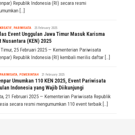
npar) Republik Indonesia (RI) secara resmi
umumkan […]
Tsaqif
KREATIF
,
PARIWISATA
25 February 2025
Ridwan
las Event Unggulan Jawa Timur Masuk Karisma
t Nusantara (KEN) 2025
Timur, 25 Februari 2025 — Kementerian Pariwisata
npar) Republik Indonesia (RI) kembali merilis daftar […]
Tsaqif
PARIWISATA
,
PEMERINTAH
21 February 2025
Ridwan
npar Umumkan 110 KEN 2025, Event Pariwisata
ulan Indonesia yang Wajib Diikunjungi
ta, 21 Februari 2025 — Kementerian Pariwisata Republik
esia secara resmi mengumumkan 110 event terbaik […]