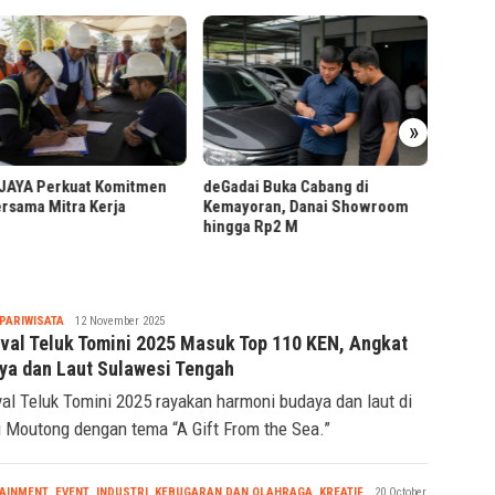
PTPN
»
Peker
Jemb
Arus Barang Pelindo Multi
adai Buka Cabang di
Terminal Tanjung Emas Naik
ayoran, Danai Showroom
13%
gga Rp2 M
Tsaqif
PARIWISATA
12 November 2025
Ridwan
ival Teluk Tomini 2025 Masuk Top 110 KEN, Angkat
ya dan Laut Sulawesi Tengah
val Teluk Tomini 2025 rayakan harmoni budaya dan laut di
i Moutong dengan tema “A Gift From the Sea.”
Tsaqif
AINMENT
,
EVENT
,
INDUSTRI
,
KEBUGARAN DAN OLAHRAGA
,
KREATIF
20 October