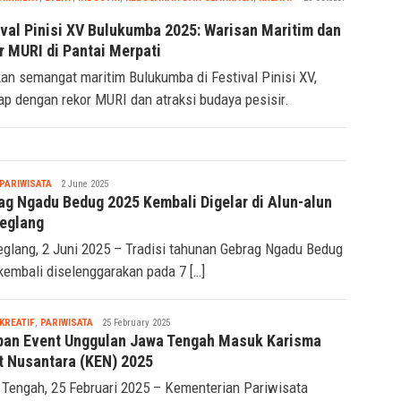
Ridwan
ival Pinisi XV Bulukumba 2025: Warisan Maritim dan
r MURI di Pantai Merpati
an semangat maritim Bulukumba di Festival Pinisi XV,
ap dengan rekor MURI dan atraksi budaya pesisir.
Tsaqif
PARIWISATA
2 June 2025
Ridwan
ag Ngadu Bedug 2025 Kembali Digelar di Alun-alun
eglang
glang, 2 Juni 2025 – Tradisi tahunan Gebrag Ngadu Bedug
kembali diselenggarakan pada 7 […]
Tsaqif
KREATIF
,
PARIWISATA
25 February 2025
Ridwan
pan Event Unggulan Jawa Tengah Masuk Karisma
t Nusantara (KEN) 2025
Tengah, 25 Februari 2025 – Kementerian Pariwisata