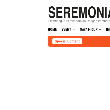
Skip
to
content
HOME
EVENT
GAYA HIDUP
IN
Special Content