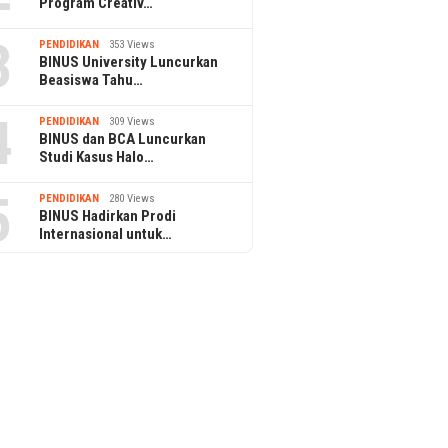
Program Creativ…
3
PENDIDIKAN
353 Views
BINUS University Luncurkan
Beasiswa Tahu…
4
PENDIDIKAN
309 Views
BINUS dan BCA Luncurkan
Studi Kasus Halo…
5
PENDIDIKAN
280 Views
BINUS Hadirkan Prodi
Internasional untuk…
2 June 2025
Gebrag Nga
ry 2025
20 October 2025
Kembali Dige
par Umumkan 110 KEN
Festival Pinisi XV Bulukumba
Pandeglang
Event Pariwisata
2025: Warisan Maritim dan
an Indonesia yang
Rekor MURI di Pantai Merpati
iikunjungi