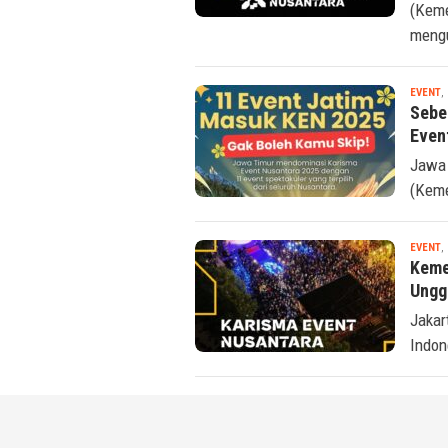
(Keme
meng
EVENT
,
Sebe
Even
Jawa 
(Keme
EVENT
,
Keme
Ungg
Jakar
Indon