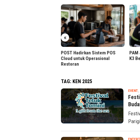
«
OST Hadirkan Sistem POS
PAM JAYA Perkuat Komitmen
deG
loud untuk Operasional
K3 Bersama Mitra Kerja
Kem
estoran
hin
TAG:
KEN 2025
EVENT
,
Fest
Buda
Festi
Parig
ENTERT