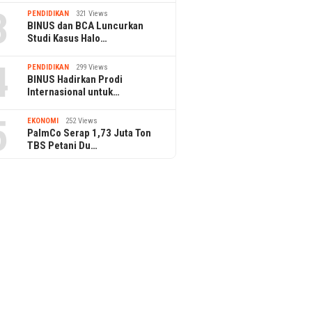
3
PENDIDIKAN
321 Views
BINUS dan BCA Luncurkan
Studi Kasus Halo…
4
PENDIDIKAN
299 Views
BINUS Hadirkan Prodi
Internasional untuk…
5
EKONOMI
252 Views
PalmCo Serap 1,73 Juta Ton
TBS Petani Du…
PPAr UPH Raih Akreditasi
Pertama dari BAN-PT
 dan BPDP Gelar
Jasa Mar
op Pangan Sehat
di TJSL 
is Sawit