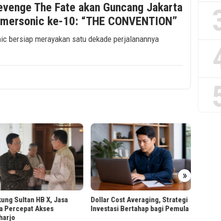
evenge The Fate akan Guncang Jakarta
mmersonic ke-10: “THE CONVENTION”
nic bersiap merayakan satu dekade perjalanannya
PT RPN
»
Worksh
Berbas
ung Sultan HB X, Jasa
Dollar Cost Averaging, Strategi
a Percepat Akses
Investasi Bertahap bagi Pemula
harjo