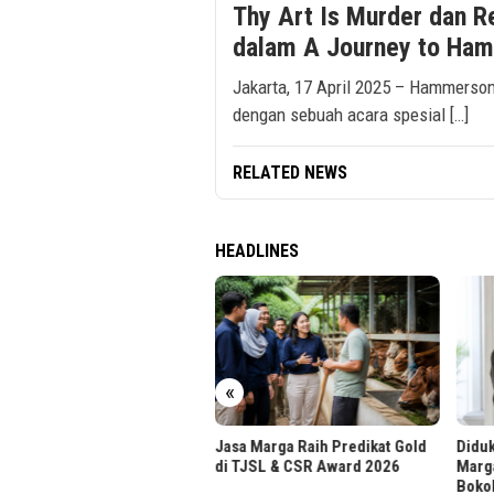
Thy Art Is Murder dan R
dalam A Journey to Ha
Jakarta, 17 April 2025 – Hammerso
dengan sebuah acara spesial […]
RELATED NEWS
HEADLINES
r UPH Raih Akreditasi
tama dari BAN-PT
«
Jasa Marga Raih Predikat Gold
Diduk
di TJSL & CSR Award 2026
Marg
Boko