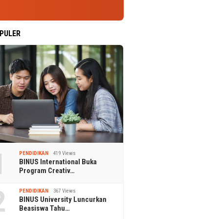
PULER
1
PENDIDIKAN
419 Views
BINUS International Buka
Program Creativ…
2
PENDIDIKAN
367 Views
BINUS University Luncurkan
Beasiswa Tahu…